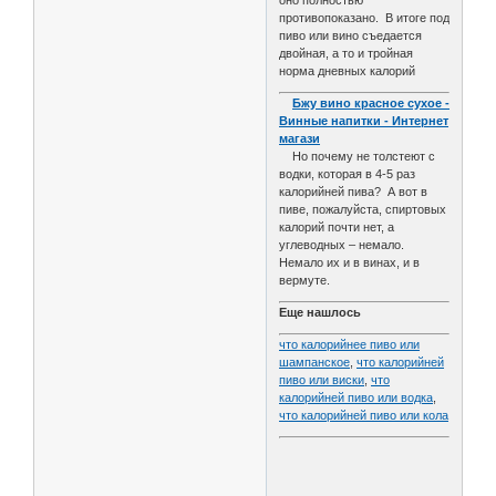
оно полностью
противопоказано. В итоге под
пиво или вино съедается
двойная, а то и тройная
норма дневных калорий
Бжу вино красное сухое -
Винные напитки - Интернет
магази
Но почему не толстеют с
водки, которая в 4-5 раз
калорийней пива? А вот в
пиве, пожалуйста, спиртовых
калорий почти нет, а
углеводных – немало.
Немало их и в винах, и в
вермуте.
Еще нашлось
что калорийнее пиво или
шампанское
,
что калорийней
пиво или виски
,
что
калорийней пиво или водка
,
что калорийней пиво или кола