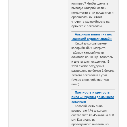
или пиво? Чтобы сделать
вывод о калорийности и
полезности этих продуктов и
сравнивать их, стоит
уточнить калорийность на
бутылке с алкоголем.
Алкоголь влияет на вес
Женский журнал Онлайн
Какой алкоголь менее
калорийный? Смотрите
таблицу калорийности
алкоголя на 100 гр. Алкоголь
и диеты для похудения. В
этой схеме похудения
разрешено не более 1 бокала
легкого алкоголя в сутки
(сухое вино либо светлое
пиво).
Плотность и крепость
пива = Рецепты домашнего
алкоголя
Калорийность пива
крепостью 4,% алкоголя
составляет 43-45 ккал на 100
мл. Как видно из
проведённого анализа, из