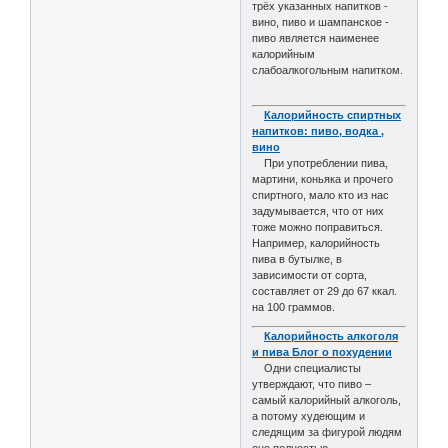
трёх указанных напитков -
вино, пиво и шампанское -
пиво является наименее
калорийным
слабоалкогольным напитком.
Калорийность спиртных
напитков: пиво, водка ,
вино
При употреблении пива,
мартини, коньяка и прочего
спиртного, мало кто из нас
задумывается, что от них
тоже можно поправиться.
Например, калорийность
пива в бутылке, в
зависимости от сорта,
составляет от 29 до 67 ккал.
на 100 граммов.
Калорийность алкоголя
и пива Блог о похудении
Одни специалисты
утверждают, что пиво –
самый калорийный алкоголь,
а потому худеющим и
следящим за фигурой людям