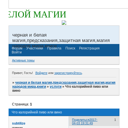
БЕЛОЙ МАГИИ
черная и белая
магия,предсказания,защитная магия,магия
народов мира,книги
Форум
Участники
Правила
Поиск
Регистрация
Войти
Активные темы
Привет, Гость!
Войдите
или
зарегистрируйтесь
.
»
черная и белая магия,предсказания,защитная магия,магия
народов мира,книги
»
услуги
»
Что калорийней пиво или
вино
Страница:
1
Что калорийней пиво или вино
Поделиться
2017-
1
subtilize
04-03 19:31:49
ученик