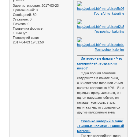
Зарегистрирован
: 2017-03-23
Приглашений:
0
Сообщений:
50
Уважение:
0
Позитив:
0
Провел на форуме:
10 минут
Последний визит:
2017-04-03 19:31:50
Интересные факты - Что
калорийней, водка или
пиво?
Одна порция алкоголя
содержится в бокале вина,
0.33 светлого пива или 25 мл
напитка крепостью 40%. Я не
отрицаю вреда алкоголя, он
яд, он нарушает обмен, он
снижает контроль, в алк.
напитках часто содержится
другие калорийные в-ва
Сколько калорий в вине
- Винные напитки - Винный
магазин
Так что калорийнее: вино