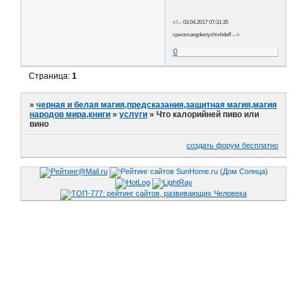
<!-- 03.04.2017 07:31:35
cpwomangdestyzhixhdeff -->
0
Страница:
1
»
черная и белая магия,предсказания,защитная магия,магия
народов мира,книги
»
услуги
»
Что калорийней пиво или
вино
создать форум бесплатно