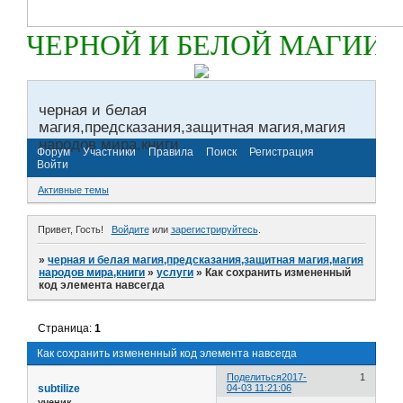
 ЧЕРНОЙ И БЕЛОЙ МАГИИ
черная и белая
магия,предсказания,защитная магия,магия
народов мира,книги
Форум
Участники
Правила
Поиск
Регистрация
Войти
Активные темы
Привет, Гость!
Войдите
или
зарегистрируйтесь
.
»
черная и белая магия,предсказания,защитная магия,магия
народов мира,книги
»
услуги
»
Как сохранить измененный
код элемента навсегда
Страница:
1
Как сохранить измененный код элемента навсегда
Поделиться
2017-
1
subtilize
04-03 11:21:06
ученик