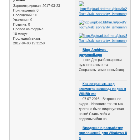
Зарегистрирован
: 2017-03-23
Приглашений:
0
Сообщений:
50
Уважение:
0
Позитив:
0
Провел на форуме:
10 минут
Последний визит:
2017-04-03 19:31:50
Blog Archives -
guysmediaget
ноги Для разблокировки
нужного элемента
Сохранить измененный код.
Как сохранить код
элемента навсегда видео ::
WikiBit me
07.07.2016 · Встроенное
видео · Извените то что так
долго не было видео,уезжал
на юг! Ставь лайк и
подписывайся на
Введение в разработку
приложений для Windows 8
с