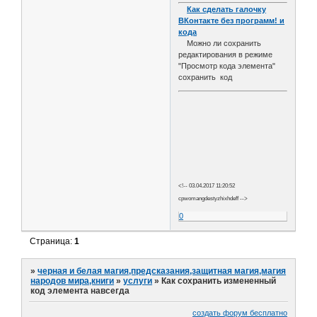
Как сделать галочку
ВКонтакте без программ! и
кода
Можно ли сохранить
редактирования в режиме
"Просмотр кода элемента"
сохранить код
<!-- 03.04.2017 11:20:52
cpwomangdestyzhixhdeff -->
0
Страница:
1
»
черная и белая магия,предсказания,защитная магия,магия
народов мира,книги
»
услуги
»
Как сохранить измененный
код элемента навсегда
создать форум бесплатно