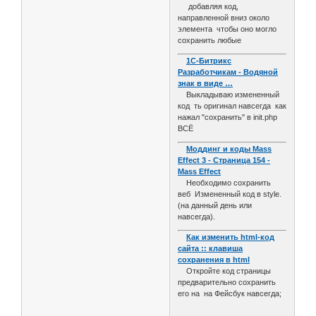
добавляя код,
направленной вниз около
элемента чтобы оно могло
сохранить любые
1С-Битрикс
Разработчикам - Водяной
знак в виде …
Выкладываю измененный
код ть оригинал навсегда как
нажал "сохранить" в init.php
ВСЁ
Моддинг и коды Mass
Effect 3 - Страница 154 -
Mass Effect
Необходимо сохранить
веб Измененный код в style.
(на данный день или
навсегда).
Как изменить html-код
сайта :: клавиша
сохранения в html
Откройте код страницы
предварительно сохранить
его на на Фейсбук навсегда;