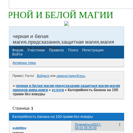
ЕРНОЙ И БЕЛОЙ МАГИИ
черная и белая
магия,предсказания,защитная магия,магия
народов мира,книги
Форум
Участники
Правила
Поиск
Регистрация
Войти
Активные темы
Привет, Гость!
Войдите
или
зарегистрируйтесь
.
»
черная и белая магия,предсказания,защитная магия,магия
народов мира,книги
»
услуги
»
Калорийность банана на 100
грамм без кожуры
Страница:
1
Калорийность банана на 100 грамм без кожуры
Поделиться
2017-
1
subtilize
04-01 05:25:43
ученик