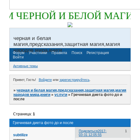
М ЧЕРНОЙ И БЕЛОЙ МАГИИ
черная и белая
магия,предсказания,защитная магия,магия
народов мира,книги
Форум
Участники
Правила
Поиск
Регистрация
Войти
Активные темы
Привет, Гость!
Войдите
или
зарегистрируйтесь
.
»
черная и белая магия,предсказания,защитная магия,магия
народов мира,книги
»
услуги
»
Гречневая диета фото до и
после
Страница:
1
Гречневая диета фото до и после
Поделиться
2017-
1
subtilize
03-31 12:05:55
ученик