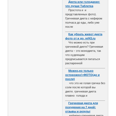
Диета или голодание:
что лучше Таблетка
Простота и и
представленных фото).
Гречневая диета с кефиром
полчаса до еды, либо уже
после
Как убрать живот диета
фото от и до, ref43.ru
Что можно есть при
гречневой диете? Гречневая
диета – это монодиета, так
что худеющим
предписывается питаться
распаренной
Можно,но только
осторожно!+ФОТО(до и
после)
что это не голая гречка без
соли после которой вы
диете. гречневая диета
плавно голода и
Гречневая диета для
похудения на 7 дней:
отзывы и результ
кефирно-гречневая диета