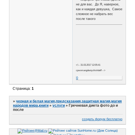
не для вас. До Я, наверное,
как и каждая девушка, Самое
сложное не набрать вес
после такого
<!-- 31.03.2017 12:05:41
cpwomangdestyzhixhdeff -->
0
Страница:
1
»
черная и белая магия,предсказания,защитная магия,магия
народов мира,книги
»
услуги
»
Гречневая диета фото до и
после
создать форум бесплатно