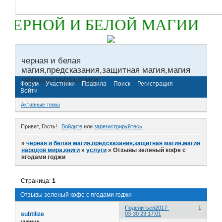
ЕРНОЙ И БЕЛОЙ МАГИИ
черная и белая
магия,предсказания,защитная магия,магия
народов мира,книги
Форум
Участники
Правила
Поиск
Регистрация
Войти
Активные темы
Привет, Гость!
Войдите
или
зарегистрируйтесь
.
»
черная и белая магия,предсказания,защитная магия,магия
народов мира,книги
»
услуги
»
Отзывы зеленый кофе с
ягодами годжи
Страница:
1
Отзывы зеленый кофе с ягодами годжи
Поделиться
2017-
1
subtilize
03-30 23:17:01
ученик