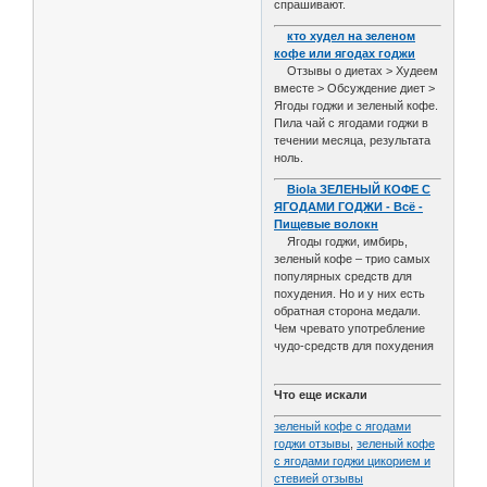
спрашивают.
кто худел на зеленом
кофе или ягодах годжи
Отзывы о диетах > Худеем
вместе > Обсуждение диет >
Ягоды годжи и зеленый кофе.
Пила чай с ягодами годжи в
течении месяца, результата
ноль.
Biola ЗЕЛЕНЫЙ КОФЕ С
ЯГОДАМИ ГОДЖИ - Всё -
Пищевые волокн
Ягоды годжи, имбирь,
зеленый кофе – трио самых
популярных средств для
похудения. Но и у них есть
обратная сторона медали.
Чем чревато употребление
чудо-средств для похудения
Что еще искали
зеленый кофе с ягодами
годжи отзывы
,
зеленый кофе
с ягодами годжи цикорием и
стевией отзывы