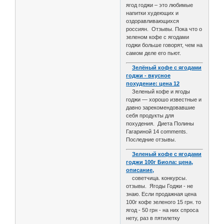
ягод годжи – это любимые
напитки худеющих и
оздоравливающихся
россиян. Отзывы. Пока что о
зеленом кофе с ягодами
годжи больше говорят, чем на
самом деле его пьют.
Зелёный кофе с ягодами
годжи - вкусное
похудение: цена 12
Зеленый кофе и ягоды
годжи — хорошо известные и
давно зарекомендовавшие
себя продукты для
похудения. Диета Полины
Гагариной 14 comments.
Последние отзывы.
Зеленый кофе с ягодами
годжи 100г Биола: цена,
описание,
советчица. конкурсы.
отзывы. Ягоды Годжи - не
знаю. Если продажная цена
100г кофе зеленого 15 грн. то
ягод - 50 грн - на них спроса
нету, раз в пятилетку