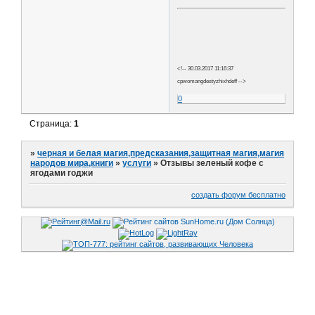
<!-- 30.03.2017 11:16:37
cpwomangdestyzhixhdeff -->
0
Страница:
1
»
черная и белая магия,предсказания,защитная магия,магия
народов мира,книги
»
услуги
»
Отзывы зеленый кофе с
ягодами годжи
создать форум бесплатно