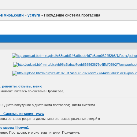
в мира,книги
»
услуги
»
Похудение система протасова
, рецепты, отзывы, меню
омент: питаясь по системе Протасова,
10 Диета похудение о диете кима протасова; Диета система
 - Системы питания - www
ва есть все рецепты диеты, много отзывов реальных людей с
отасова | liceym1
ению Протасова, его система питания Похудение.