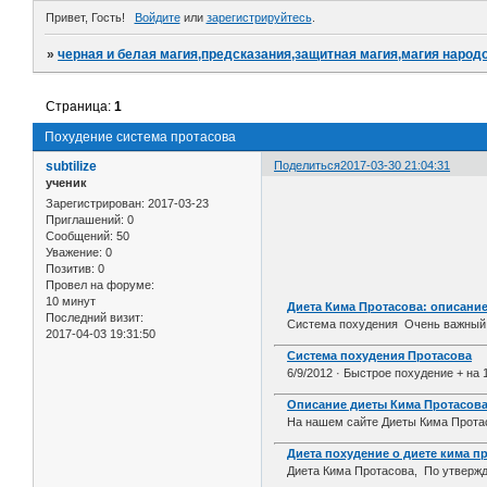
Привет, Гость!
Войдите
или
зарегистрируйтесь
.
»
черная и белая магия,предсказания,защитная магия,магия народо
Страница:
1
Похудение система протасова
subtilize
Поделиться
2017-03-30 21:04:31
ученик
Зарегистрирован
: 2017-03-23
Приглашений:
0
Сообщений:
50
Уважение:
0
Позитив:
0
Провел на форуме:
10 минут
Диета Кима Протасова: описание
Последний визит:
Система похудения Очень важный м
2017-04-03 19:31:50
Система похудения Протасова
6/9/2012 · Быстрое похудение + на 
Описание диеты Кима Протасова
На нашем сайте Диеты Кима Протасо
Диета похудение о диете кима пр
Диета Кима Протасова, По утвержд