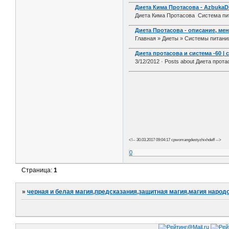
Диета Кима Протасова - AzbukaDi
Диета Кима Протасова Система пит
Диета Протасова - описание, ме
Главная » Диеты » Системы питани
Диета протасова и система -60 | 
3/12/2012 · Posts about Диета протас
<!-- 30.03.2017 09:04:17 cpwomangdestyzhixhdeff -->
0
Страница:
1
»
черная и белая магия,предсказания,защитная магия,магия народо