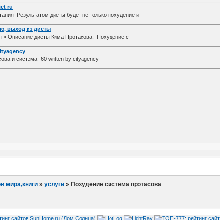
et ru
ания Результатом диеты будет не только похудение и
ню, выход из диеты
я » Описание диеты Кима Протасова. Похудение с
cityagency
ова и система -60 written by cityagency
в мира,книги
»
услуги
»
Похудение система протасова