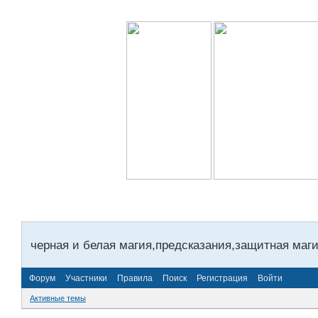
черная и белая магия,предсказания,защитная маги
Форум
Участники
Правила
Поиск
Регистрация
Войти
Активные темы