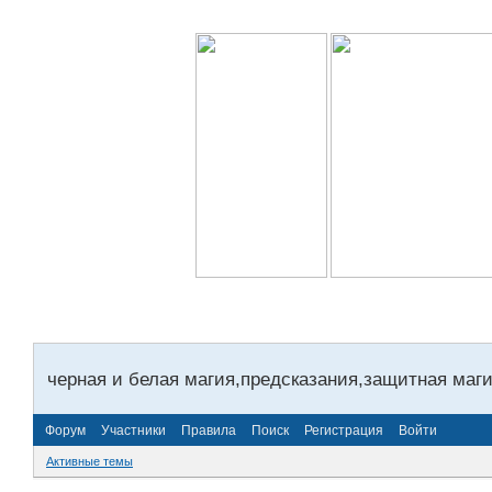
черная и белая магия,предсказания,защитная маги
Форум
Участники
Правила
Поиск
Регистрация
Войти
Активные темы