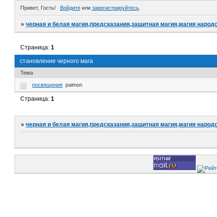
Привет, Гость!
Войдите
или
зарегистрируйтесь
.
»
черная и белая магия,предсказания,защитная магия,магия народо
Страница:
1
становление черного мага
Тема
посвящения
paimon
Страница:
1
»
черная и белая магия,предсказания,защитная магия,магия народо